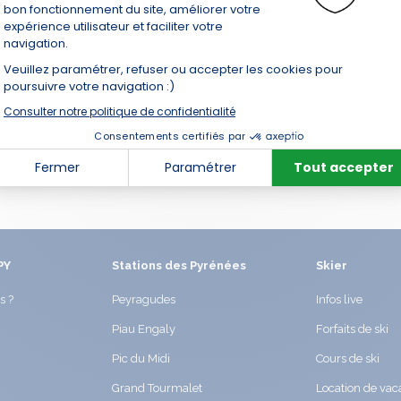
PY
Stations des Pyrénées
Skier
s ?
Peyragudes
Infos live
Piau Engaly
Forfaits de ski
Pic du Midi
Cours de ski
Grand Tourmalet
Location de va