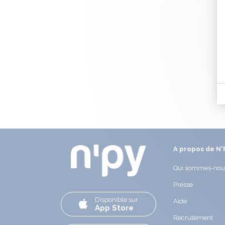
A propos de N'
Qui sommes-nou
Presse
Disponible sur
Aide
App Store
Recrutement